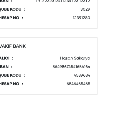
IBAN :
TR12 23231241 12341 23 1231 2
ŞUBE KODU :
3029
HESAP NO :
12391280
VAKIF BANK
ALICI :
Hasan Sakarya
IBAN :
56498674541654164
ŞUBE KODU :
4589684
HESAP NO :
6546465465