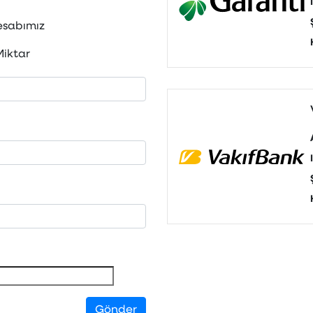
esabımız
Miktar
Gönder