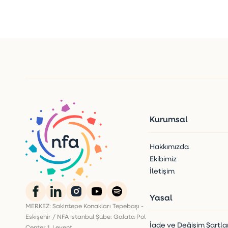
Kurumsal
Hakkımızda
Ekibimiz
İletişim
Yasal
MERKEZ: Sakintepe Konakları Tepebaşı -
Eskişehir / NFA İstanbul Şube: Galata Pol
İade ve Değişim Şartlar
Center 1. Levent