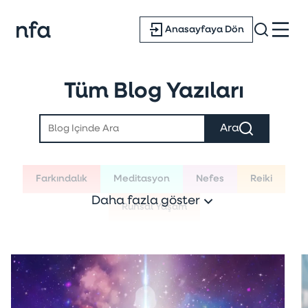
Anasayfaya Dön
Tüm Blog Yazıları
Ara
Farkındalık
Meditasyon
Nefes
Reiki
Daha fazla göster
Ruhsal Yaşam