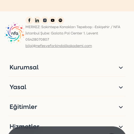
MERKEZ: Sakintepe Konakları Tepebaşı -Eskişehir / NFA
İstanbul Şube: Galata Pol Center 1. Levent
05428070807
bilgi@nefesvefarkindalikakademi.com
Kurumsal
Yasal
Eğitimler
Hizmetler