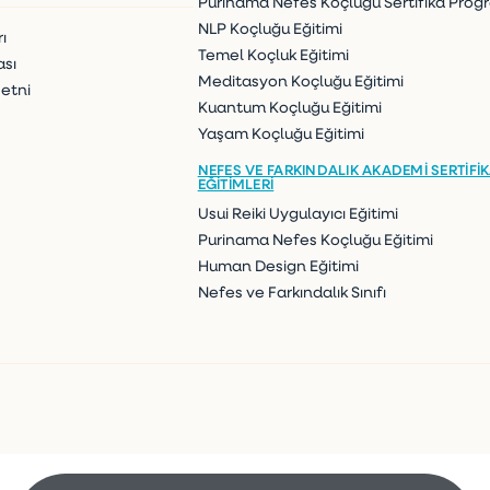
Purinama Nefes Koçluğu Sertifika Prog
NLP Koçluğu Eğitimi
ı
Temel Koçluk Eğitimi
ası
Meditasyon Koçluğu Eğitimi
etni
Kuantum Koçluğu Eğitimi
Yaşam Koçluğu Eğitimi
NEFES VE FARKINDALIK AKADEMI SERTIFI
EĞITIMLERI
Usui Reiki Uygulayıcı Eğitimi
Purinama Nefes Koçluğu Eğitimi
Human Design Eğitimi
Nefes ve Farkındalık Sınıfı