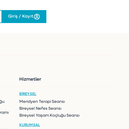
Giriş / Kayıt
Hizmetler
BIREYSEL
uğu
Meridyen Terapi Seansı
Bireysel Nefes Seansı
gramı
Bireysel Yaşam Koçluğu Seansı
KURUMSAL